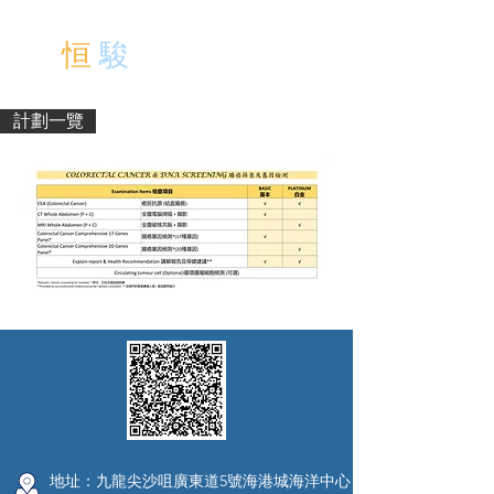
中文
恒
駿
醫 療 中 心
EN
計劃一覽
地址：九龍尖沙咀廣東道5號海港城海洋中心