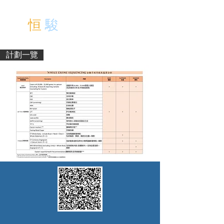
中文
恒
駿
醫 療 中 心
EN
計劃一覽