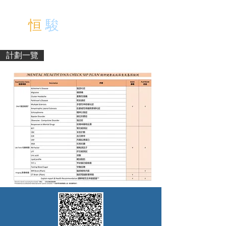
中文
恒
駿
醫 療 中 心
EN
計劃一覽