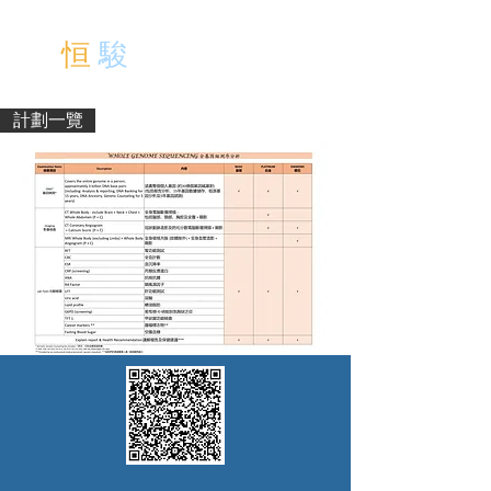
中文
恒
駿
醫 療 中 心
EN
計劃一覽