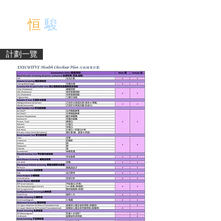
中文
恒
駿
醫 療 中 心
EN
計劃一覽