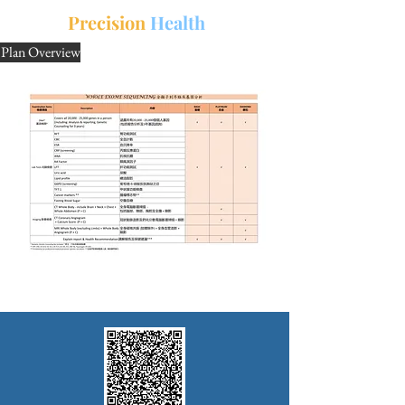
中文
三
Precision
Health
Plan Overview